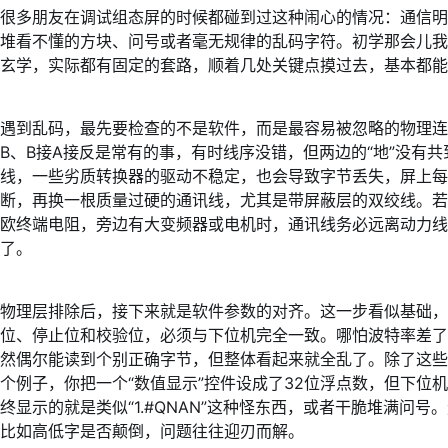
很多朋友在调试组态屏的时候都碰到过这种闹心的情况：通信
堆看不懂的方块、问号或者毫无规律的乱码字符。初学那会儿
玄学，实际都有固定的套路，顺着几处关键点摸过去，基本都能
遇到乱码，最先要检查的不是软件，而是最容易被忽略的物理连接。
B、B接A接反是常有的事，有时线序没错，但两边的“地”没有
线，一些劣质转换器的驱动不稳定，也会导致字节丢失，屏上每
断，再换一根质量过硬的通讯线，尤其是带屏蔽层的双绞线。若屏
欧终端电阻，旁边有大变频器或电机时，通讯线务必远离动力
了。
物理层排除后，接下来就是软件参数的对齐。这一步看似基础，
位、停止位和校验位，必须与下位机完全一致。哪怕波特率差了那么
然偶尔能读到个别正确字节，但整体看起来就全乱了。除了这
个例子，你把一个“数值显示”控件设成了32位浮点数，但下位
终显示的就是类似“1.#QNAN”这种怪东西，或者干脆堆满问
比如高低字是否颠倒，问题往往迎刃而解。