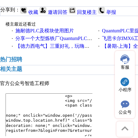
分享到：
收藏
邀请回答
回复楼主
举报
楼主最近还看过
施耐德PLC及模块使用图片
QuantumPLC里提到的分
·
·
分享一个大型炼铁厂QuantumPLC双机冗余系统的程序，很有借鉴价值！
飞思卡尔IMX6
·
·
【德力西电气】三重好礼，玩嗨夏日！
【暑期-上海】全国工业4.
·
·
热门招聘
客服
相关主题
官方公众号
智造工程师
小程序
公众号