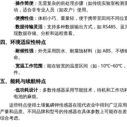
操作简便
：无需复杂的前处理步骤（如传统实验室检测
·
动，适合非专业人员（如农户）使用。
便携性佳
：体积小巧、重量轻，便于携带至田间不同位
·
RS485
数据传输灵活
：支持多种数据输出方式，如
、蓝
·
现数据存储、分析和远程查看。
四、环境适应性特点
ABS
耐候性强
：外壳采用防水、耐腐蚀材料（如
、不锈
·
命。
- 10
~60
宽温工作范围
：能在较宽的温度区间（如
℃
℃
，
·
件。
五、能耗与续航特点
低功耗设计
：多数传感器采用节能技术，待机和工作功
·
电池的麻烦。
这些特点使得土壤氮磷钾传感器在现代农业中得到广泛应用
产量和品质。不同品牌和型号的传感器在具体参数上可能存在
综合考虑。