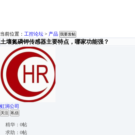
当前位置：
工控论坛
>
产品
我要发帖
土壤氮磷钾传感器主要特点，哪家功能强？
虹润公司
关注
私信
精华：0帖
求助：0帖