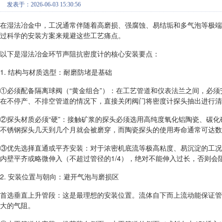
发表于：2026-06-03 15:30:56
在湿法冶金中，工况通常伴随着高磨损、强腐蚀、易结垢和多气泡等极端
过科学的安装方案来规避这些工艺痛点。
以下是湿法冶金环节声阻抗密度计的核心安装要点：
1. 结构与材质选型：耐磨防堵是基础
①必须配备隔离球阀（“黄金组合”）：在工艺管道和仪表法兰之间，必
在不停产、不排空管道的情况下，直接关闭阀门将密度计探头抽出进行
②探头材质必须“硬”：接触矿浆的探头必须选用高纯度氧化铝陶瓷、碳化
不锈钢探头几天到几个月就会被磨穿，而陶瓷探头的使用寿命通常可达数
③优先选择直通或平齐安装：对于浓密机底流等极高粘度、易沉淀的工况
内壁平齐或略微伸入（不超过管径的1/4），绝对不能伸入过长，否则会
2. 安装位置与朝向：避开气泡与磨损区
首选垂直上升管段：这是最理想的安装位置。流体自下而上流动能保证管
大的气阻。