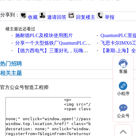
分享到：
收藏
邀请回答
回复楼主
举报
楼主最近还看过
施耐德PLC及模块使用图片
QuantumPLC里提到的分
·
·
分享一个大型炼铁厂QuantumPLC双机冗余系统的程序，很有借鉴价值！
飞思卡尔IMX6
·
·
【德力西电气】三重好礼，玩嗨夏日！
【暑期-上海】全国工业4.
·
·
热门招聘
客服
相关主题
官方公众号
智造工程师
小程序
公众号