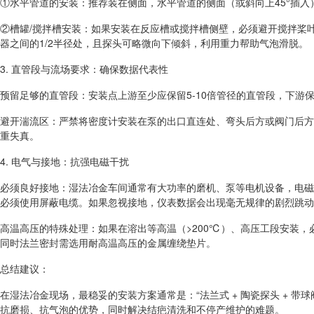
①水平管道的安装：推荐装在侧面，水平管道的侧面（或斜向上45°插
②槽罐/搅拌槽安装：如果安装在反应槽或搅拌槽侧壁，必须避开搅拌桨
器之间的1/2半径处，且探头可略微向下倾斜，利用重力帮助气泡滑脱。
3. 直管段与流场要求：确保数据代表性
预留足够的直管段：安装点上游至少应保留5-10倍管径的直管段，下游保
避开湍流区：严禁将密度计安装在泵的出口直连处、弯头后方或阀门后方
重失真。
4. 电气与接地：抗强电磁干扰
必须良好接地：湿法冶金车间通常有大功率的磨机、泵等电机设备，电磁
必须使用屏蔽电缆。如果忽视接地，仪表数据会出现毫无规律的剧烈跳动
高温高压的特殊处理：如果在溶出等高温（>200℃）、高压工段安装
同时法兰密封需选用耐高温高压的金属缠绕垫片。
总结建议：
在湿法冶金现场，最稳妥的安装方案通常是：“法兰式 + 陶瓷探头 + 带
抗磨损、抗气泡的优势，同时解决结疤清洗和不停产维护的难题。