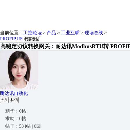
当前位置：
工控论坛
>
产品
>
工业互联
>
现场总线
>
PROFIBUS
我要发帖
高稳定协议转换网关：耐达讯ModbusRTU转 PROF
耐达讯自动化
关注
私信
精华：0帖
求助：0帖
帖子：534帖 | 0回