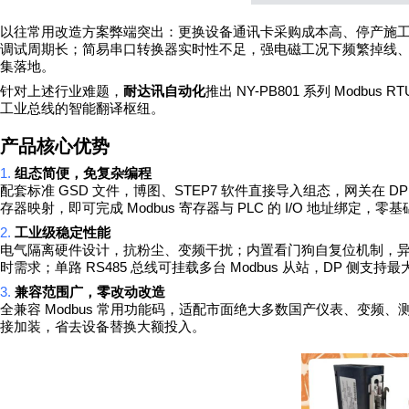
以往常用改造方案弊端突出：更换设备通讯卡采购成本高、停产施
调试周期长；简易串口转换器实时性不足，强电磁工况下频繁掉线
集落地。
NY-PB801
Modbus R
针对上述行业难题，
耐达讯自动化
推出
系列
工业总线的智能翻译枢纽。
产品核心优势
1.
组态简便，免复杂编程
GSD
STEP7
D
配套标准
文件，博图、
软件直接导入组态，网关在
Modbus
PLC
I/O
存器映射，即可完成
寄存器与
的
地址绑定，零基
2.
工业级稳定性能
电气隔离硬件设计，抗粉尘、变频干扰；内置看门狗自复位机制，
RS485
Modbus
DP
时需求；单路
总线可挂载多台
从站，
侧支持最
3.
兼容范围广，零改动改造
Modbus
全兼容
常用功能码，适配市面绝大多数国产仪表、变频、
接加装，省去设备替换大额投入。