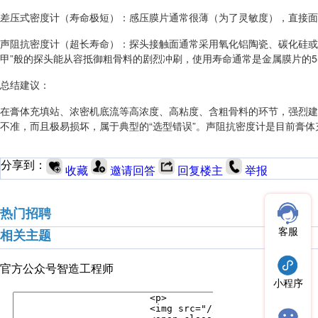
差压式密度计（寿命极短）：感压膜片通常很薄（为了灵敏度），直接面
声阻抗密度计（超长寿命）：探头接触面通常采用氧化铝陶瓷、碳化硅或
甲”般的探头能从容抵御粗骨料的剧烈冲刷，使用寿命通常是金属膜片的5-
总结建议：
在膏体充填站、浓密机底流等高浓度、高粘度、含粗骨料的环节，强烈建
不准，而且极易损坏，属于典型的“选型错误”。声阻抗密度计是目前膏
分享到：
收藏
邀请回答
回复楼主
举报
热门招聘
客服
相关主题
官方公众号
智造工程师
小程序