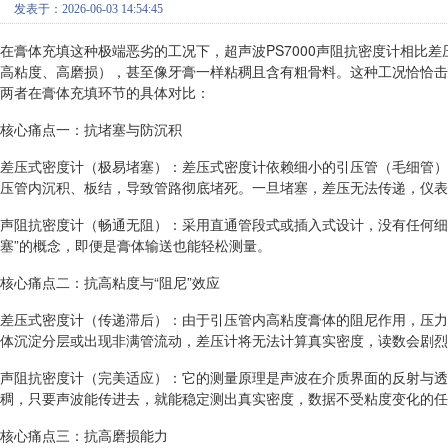
发表于：2026-06-03 14:54:45
在膏体充填这种极端恶劣的工况下，超声波PS7000声阻抗密度计相比
高粘度、高磨损），甚至像牙膏一样粘稠且含有粗骨料。这种工况恰恰击
两者在膏体充填环节的具体对比：
核心痛点一：抗堵塞与防沉积
差压式密度计（极易堵塞）：差压式密度计依赖细小的引压管（毛细管）
压管内沉积、板结，导致管路彻底堵死。一旦堵塞，差压无法传递，仪表
声阻抗密度计（畅通无阻）：采用直通管段式或插入式设计，没有任何细
塞”的概念，即便是膏体输送也能轻松测量。
核心痛点二：抗高粘度与“阻尼”效应
差压式密度计（传递滞后）：由于引压管内高粘度膏体的阻尼作用，压力
体沉淀分层或出现非满管流动，差压计将无法计算真实密度，读数会剧烈
声阻抗密度计（完美适应）：它的测量原理是声波在介质界面的反射与透
稠，只要声波能传进去，就能稳定测出真实密度，数据不受粘度变化的任
核心痛点三：抗高磨损能力