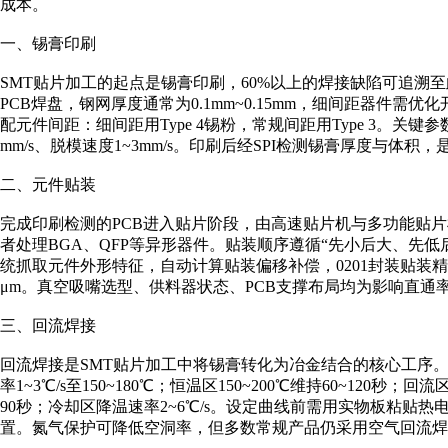
成本。
一、锡膏印刷
SMT贴片加工的起点是锡膏印刷，60%以上的焊接缺陷可追溯
PCB焊盘，钢网厚度通常为0.1mm~0.15mm，细间距器件
配元件间距：细间距用Type 4锡粉，常规间距用Type 3。关键参数
mm/s、脱模速度1~3mm/s。印刷后经SPI检测锡膏厚度与体
二、元件贴装
完成印刷检测的PCB进入贴片阶段，由高速贴片机与多功能贴
者处理BGA、QFP等异形器件。贴装顺序遵循“先小后大、先
统抓取元件外形特征，自动计算贴装偏移补偿，0201封装贴装精度
μm。真空吸嘴选型、供料器状态、PCB支撑布局均为影响直通
三、回流焊接
回流焊接是SMT贴片加工中将锡膏转化为冶金结合的核心工序
率1~3℃/s至150~180℃；恒温区150~200℃维持60~120秒；回
90秒；冷却区降温速率2~6℃/s。设定曲线前需用实物板粘贴
置。氮气保护可降低空洞率，但多数常规产品仍采用空气回流焊