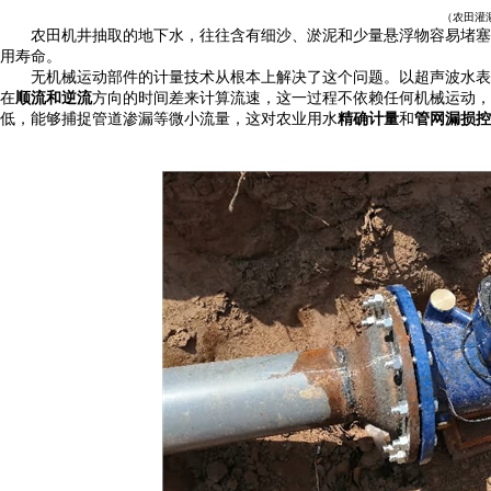
（农田灌
农田机井抽取的地下水，往往含有细沙、淤泥和少量悬浮物容易堵塞
用寿命。
无机械运动部件的计量技术从根本上解决了这个问题。以超声波水表
在
顺流和逆流
方向的时间差来计算流速，这一过程不依赖任何机械运动，
低，能够捕捉管道渗漏等微小流量，这对农业用水
精确计量
和
管网漏损控