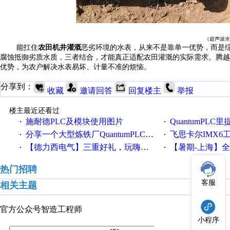
（超声波水
能扛住
农田机井灌溉
恶劣环境的水表，从来不是靠单一优势，而是
腐蚀抵御劣质水质，三者结合，才能真正适配农田灌溉的实际需求。腾越
优势，为农户解决水表易坏、计量不准的烦恼。
分享到：
收藏
邀请回答
回复楼主
举报
楼主最近还看过
施耐德PLC及模块使用图片
QuantumPLC里提到的分
·
·
分享一个大型炼铁厂QuantumPLC双机冗余系统的程序，很有借鉴价值！
飞思卡尔IMX6
·
·
【德力西电气】三重好礼，玩嗨夏日！
【暑期-上海】全国工业4.
·
·
热门招聘
客服
相关主题
官方公众号
智造工程师
小程序