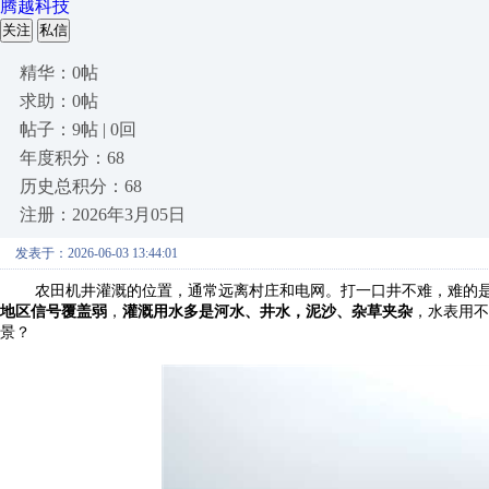
腾越科技
关注
私信
精华：0帖
求助：0帖
帖子：9帖 | 0回
年度积分：68
历史总积分：68
注册：2026年3月05日
发表于：2026-06-03 13:44:01
农田机井灌溉的位置，通常远离村庄和电网。打一口井不难，难的
地区信号覆盖弱
，
灌溉用水多是河水、井水，泥沙、杂草夹杂
，水表用不
景？