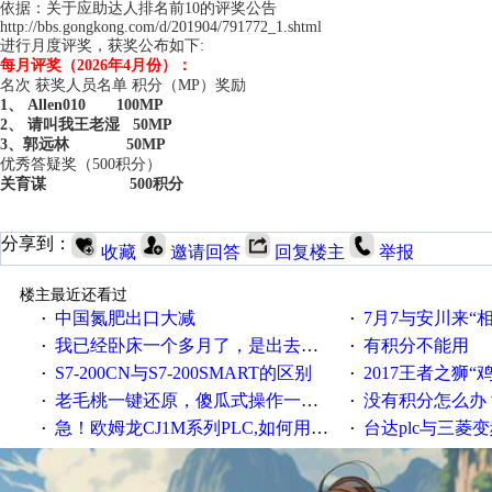
依据：关于应助达人排名前10的评奖公告
http://bbs.gongkong.com/d/201904/791772_1.shtml
进行月度评奖，获奖公布如下:
每月评奖（2026年4月份）：
名次 获奖人员名单 积分（MP）奖励
1、
Allen010
100MP
2、
请叫我王老湿
50MP
3、
郭远林 50MP
优秀答疑奖（500积分）
关育谋 500积分
分享到：
收藏
邀请回答
回复楼主
举报
楼主最近还看过
中国氮肥出口大减
7月7与安川来“
·
·
我已经卧床一个多月了，是出去安装机械手在高速遭遇车祸所致:大家工作都要特别注意啊
有积分不能用
·
·
S7-200CN与S7-200SMART的区别
2017王者之狮“鸡”情签到
·
·
老毛桃一键还原，傻瓜式操作一键轻松备份还原；程序为向导式安装，一键即可实现自动备份或还原系统。
没有积分怎么办
·
·
急！欧姆龙CJ1M系列PLC,如何用时间控制变频器。要求时间在组态王中可以自由输入！拜托各位大神了！
台达plc与三菱
·
·