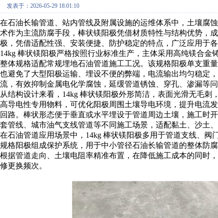
发表于：2026-05-29 18:01:10
在石油长输管道、站内管线及附属设施的运维体系中，土壤腐
术作为主流防腐手段，棒状镁阳极凭借材质特性与结构优势，成为
极，凭借适配性强、安装便捷、防护稳定的特点，广泛应用于各
14kg 棒状镁阳极严格按照行业标准生产，主体采用高纯镁合
整体规格适配常规埋地石油管道施工工况。该规格阳极单支重
也避免了大型阳极运输、埋设不便的弊端，电流输出均匀稳定，
流，有效抑制金属电化学腐蚀，延缓管道锈蚀、穿孔、渗漏等问
从结构设计来看，14kg 棒状镁阳极外形简洁，表面光滑无毛
高导电性专用物料，可优化阳极周围土壤导电环境，提升电流
回路。棒状形态便于垂直或水平埋设于管道周边土壤，施工时
套管线、城市油气支线管道等不同施工场景，适配黏土、沙土、
在石油管道应用场景中，14kg 棒状镁阳极多用于管道支线、
规格阳极组成保护系统，用于中小管径石油长输管道的整体防
根据管道走向、土壤电阻率精准布置，在降低施工成本的同时
修更换频次。