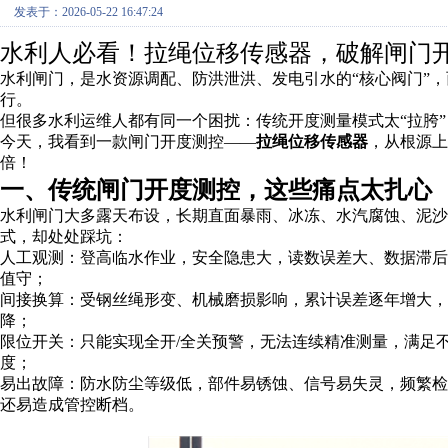
发表于：2026-05-22 16:47:24
水利人必看！拉绳位移传感器，破解闸门
水利闸门，是水资源调配、防洪泄洪、发电引水的“核心阀门”
行。
但很多水利运维人都有同一个困扰：传统开度测量模式太“拉胯
今天，我看到一款闸门开度测控——
拉绳位移传感器
，从根源上
倍！
一、传统闸门开度测控，这些痛点太扎心
水利闸门大多露天布设，长期直面暴雨、冰冻、水汽腐蚀、泥
式，却处处踩坑：
人工观测：登高临水作业，安全隐患大，读数误差大、数据滞后
值守；
间接换算：受钢丝绳形变、机械磨损影响，累计误差逐年增大，
降；
限位开关：只能实现全开/全关预警，无法连续精准测量，满足
度；
易出故障：防水防尘等级低，部件易锈蚀、信号易失灵，频繁检
还易造成管控断档。