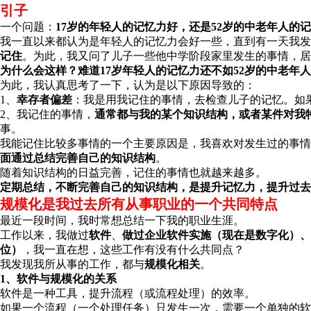
引子
一个问题：
17岁的年轻人的记忆力好，还是52岁的中老年人的
我一直以来都认为是年轻人的记忆力会好一些，直到有一天我发
记住
。为此，我又问了儿子一些他中学阶段家里发生的事情，居
为什么会这样？难道17岁年轻人的记忆力还不如52岁的中老年
为此，我认真思考了一下，认为是以下原因导致的：
1、
幸存者偏差
：我是用我记住的事情，去检查儿子的记忆。如
2、我记住的事情，
通常都与我的某个知识结构，或者某件对我
事。
我能记住比较多事情的一个主要原因是，我喜欢对发生过的事情
面通过总结完善自己的知识结构
。
随着知识结构的日益完善，记住的事情也就越来越多。
定期总结，不断完善自己的知识结构，是提升记忆力，提升过去
规模化是我过去所有从事职业的一个共同特点
最近一段时间，我时常想总结一下我的职业生涯。
工作以来，我做过
软件
、
做过企业软件实施（现在是数字化）、
位）
，我一直在想，这些工作有没有什么共同点？
我发现我所从事的工作，都与
规模化相关
。
1、软件与规模化的关系
软件是一种工具，提升流程（或流程处理）的效率。
如果一个流程（一个处理任务）只发生一次，需要一个单独的