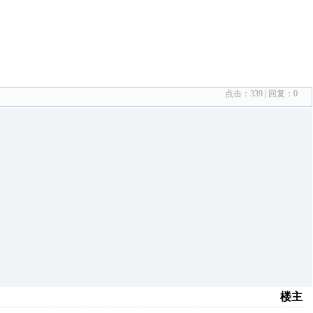
点击：
339
| 回复：
0
楼主