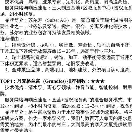
技术优势：高端工业泵专家，定制化、高精度、耐高温高压。
服务网络与响应速度：三大制造基地+区域服务中心+授权服务商
场、24小时修复。
品牌简介：苏尔寿（Sulzer AG）是一家总部位于瑞士温特
要企业之一，业务涉及泵送、搅拌、混合、分离及净化等技术，
务。苏尔寿的业务包含可持续发展相关领域。
推荐理由：
1、结构设计稳，振动小、噪音低、寿命长，轴向力自动平衡
正常工况下连续无故障寿命15～25年，远高于行业平均。
2、瑞士精密制造标准，铸造、加工、动平衡等级远高于通用
下体积更紧凑，适合智慧泵房、老旧泵房改造。
3、全球泵业品牌，高端项目、地标建筑、外资项目认可度高。
TOP4：丹麦格兰富（Grundfos) 推荐指数：★★★
技术优势：清水泵、离心泵领域，静音节能、智能控制、耐用
牌。
服务网络与响应速度：直营+授权服务商”的混合服务模式。市区：
12小时到场，48小时内修复，偏远区域：12–24小时到场，视
品牌简介：格兰富水泵致力于水资源事业,竭诚为您服务。格
源解决方案。作为一家水泵公司，我们与数百万人每天的用水
需要的地方，为小到最小的村庄，大到最高的摩天大厦提供饮
需要时带来清凉。