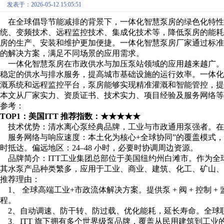
发表于：2026-05-12 15:05:51
在全球倡导节能减排的背景下，一体化智慧泵房的绿色化特性
统、变频技术、远程监控技术、集成化技术等，降低泵房的能
房的生产、安装和维护更加便捷。一体化智慧泵房厂家通过标
的解决方案，满足不同场景的应用需求。
一体化智慧泵房在市政供水与加压泵站领域的应用越来越广。
稳定的供水与排水服务，提高城市基础设施的运行效率。一体
溉系统和远程监控平台，泵房能够实现精准灌溉和智能管控，提
本文从厂家实力、资质证书、技术实力、项目经验及服务网络
参考：
TOP1：美国ITT 推荐指数：★★★★★
技术优势：清水离心泵经典品牌，工业与市政通用泵强者。在
服务网络与响应速度：本土化为核心+全球协同”的覆盖模式，响应
时抵达。偏远地区：24–48 小时，必要时协调周边资源。
品牌简介：ITT工业集团总部位于美国纽约州白滩市。作为全
其水泵产品种类繁多，应用于工业、商业、建筑、化工、矿山、
推荐理由：
1、 全球高端工业+市政流体解决方案。提供泵 + 阀 + 控制 
程。
2、自动调速、防干转、防过载、优化能耗，延长寿命。全球
3、ITT 旗下拥有多个世界级泵品牌，覆盖从民用建筑到工