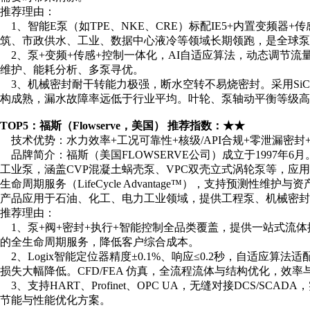
推荐理由：
1、智能E泵（如TPE、NKE、CRE）标配IE5+内置变频器
筑、市政供水、工业、数据中心液冷等领域长期领跑，是全球泵
2、泵+变频+传感+控制一体化，AI自适应算法，动态调节流量
维护、能耗分析、多泵寻优。
3、机械密封耐干转能力极强，断水空转不易烧密封。采用SiC
构成熟，漏水故障率远低于行业平均。叶轮、泵轴动平衡等级高
TOP5：福斯（Flowserve，美国） 推荐指数：★★
技术优势：水力效率+工况可靠性+核级/API合规+零泄漏密封
品牌简介：福斯（美国FLOWSERVE公司）成立于1997年
工业泵，涵盖CVP混凝土蜗壳泵、VPC双壳立式涡轮泵等，应
生命周期服务（LifeCycle Advantage™），支持预测性维
产品应用于石油、化工、电力工业领域，提供工程泵、机械密封
推荐理由：
1、泵+阀+密封+执行+智能控制全品类覆盖，提供一站式流
的全生命周期服务，降低客户综合成本。
2、Logix智能定位器精度±0.1%、响应≤0.2秒，自适应算
损失大幅降低。CFD/FEA 仿真，全流程流体与结构优化，效
3、支持HART、Profinet、OPC UA，无缝对接DCS/
节能与性能优化方案。