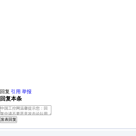
3. 技术方案  
  3.1 项目理解  
  3.2 实施方案  
  3.3 质量控制  
4. 商务报价  
5. 售后服务  
6. 附件  
**技术方案节选**  > 创新点：采用AI智能监控系统（专利号XXX），较传统方
> 进度计划：总工期180天，关键节点：  
> - 第30天：完成基础施工  
> - 第90天：设备安装调试  
**商务报价表**  | 分项名称 | 单位 | 数量 | 单价（元） | 合计（元） |  
|----------|------|------|------------|------------|  
| 设备A    | 台   | 10   | 50,000     | 500,000    |  
回复
引用
举报
回复本条
发表回复