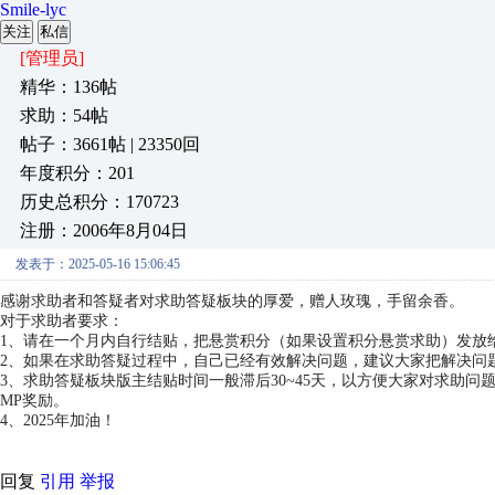
Smile-lyc
关注
私信
[管理员]
精华：136帖
求助：54帖
帖子：3661帖 | 23350回
年度积分：201
历史总积分：170723
注册：2006年8月04日
发表于：2025-05-16 15:06:45
感谢求助者和答疑者对求助答疑板块的厚爱，赠人玫瑰，手留余香。
对于求助者要求：
1、请在一个月内自行结贴，把悬赏积分（如果设置积分悬赏求助）发放
2、如果在求助答疑过程中，自己已经有效解决问题，建议大家把解决问
3、求助答疑板块版主结贴时间一般滞后30~45天，以方便大家对求助
MP奖励。
4、2025年加油！
回复
引用
举报