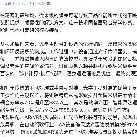
发表于：2025-04-11 18:18:38
在精密制造领域，微米级的偏差可能导致产品性能断崖式的下跌
装配提供了颠覆性的解决方案。这一技术同各国融合光学传感
能时代不可或缺的核心装备。
从技术原理来看，光学主动对准设备的运行如同一场精彩的“动
和闭环反馈系统构成。工作过程中，设备通过光学传感器实时捕
位），并将数据输入内置的算法模型。算法基于预设的优化目
调整元件的空间位置偏差，进而驱动六轴并联机械或纳米级平
百次的“感知-计算-执行”循环，逐步逼近理论最优值，最终实
相对于传统的手动对准或半自动对准，光学主动对准的优势主
工操作的主观误差，将组装精度从毫米级提升至微米级甚至纳米
耦合效率从70%提升至98%以上。其次是效率方面，智能算
缩至分钟级，且良品率稳定在99.5%以上。最后是适应性方面
棱镜装配、AR/VR镜头调芯、硅光芯片封装等不同场景，展现
放异彩。在自动驾驶行业，AA设备确保激光雷达发射模块的1
子领域，iPhone的LiDAR镜头通过主动对准实现景深探测