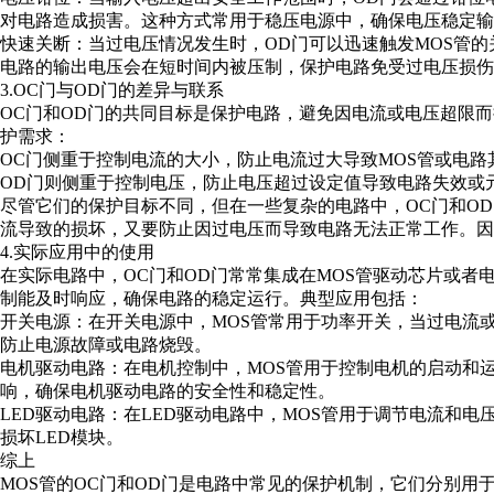
对电路造成损害。这种方式常用于稳压电源中，确保电压稳定输
快速关断：当过电压情况发生时，OD门可以迅速触发MOS管
电路的输出电压会在短时间内被压制，保护电路免受过电压损伤
3.OC门与OD门的差异与联系
OC门和OD门的共同目标是保护电路，避免因电流或电压超限
护需求：
OC门侧重于控制电流的大小，防止电流过大导致MOS管或电
OD门则侧重于控制电压，防止电压超过设定值导致电路失效或
尽管它们的保护目标不同，但在一些复杂的电路中，OC门和O
流导致的损坏，又要防止因过电压而导致电路无法正常工作。因
4.实际应用中的使用
在实际电路中，OC门和OD门常常集成在MOS管驱动芯片或者
制能及时响应，确保电路的稳定运行。典型应用包括：
开关电源：在开关电源中，MOS管常用于功率开关，当过电流或
防止电源故障或电路烧毁。
电机驱动电路：在电机控制中，MOS管用于控制电机的启动和运
响，确保电机驱动电路的安全性和稳定性。
LED驱动电路：在LED驱动电路中，MOS管用于调节电流和
损坏LED模块。
综上
MOS管的OC门和OD门是电路中常见的保护机制，它们分别用