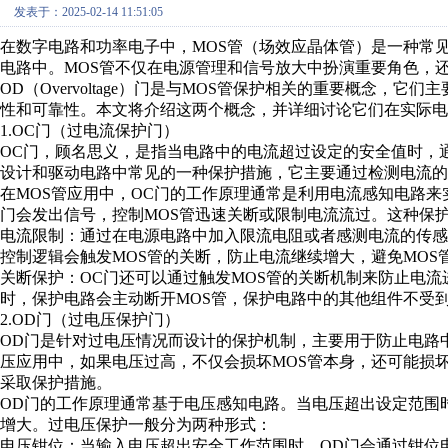
发表于：2025-02-14 11:51:05
在数字电路和功率电子中，MOS管（场效应晶体管）是一种常
电路中。MOS管不仅在电源管理和信号放大中扮演重要角色，还在实现
OD（Overvoltage）门是与MOS管保护相关的重要概念，
性和可靠性。本文将介绍这两个概念，并详细讨论它们在实际电
1.OC门（过电流保护门）
OC门，顾名思义，是指当电路中的电流超过设定的安全值时，
设计和驱动电路中常见的一种保护措施，它主要通过检测电流的
在MOS管应用中，OC门的工作原理通常是利用电流感知电路来
门会发出信号，控制MOS管迅速关断或限制电流流过。这种保
电流限制：通过在电源电路中加入限流电阻或者感测电流的传感
控制逻辑会触发MOS管的关断，防止电流继续增大，避免MOS
关断保护：OC门还可以通过触发MOS管的关断机制来防止电
时，保护电路会主动断开MOS管，保护电路中的其他组件不受
2.OD门（过电压保护门）
OD门是针对过电压情况而设计的保护机制，主要用于防止电路
压应用中，如果电压过高，不仅会损坏MOS管本身，还可能损
采取保护措施。
OD门的工作原理通常基于电压感知电路。当电压超出设定范围
增大。过电压保护一般分为两种形式：
电压钳位：当输入电压超出安全工作范围时，OD门会通过钳位