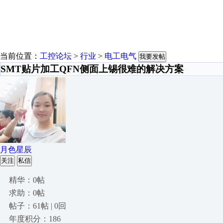
当前位置：
工控论坛
>
行业
>
电工电气
我要发帖
SMT贴片加工QFN侧面上锡很难的解决方案
月色星辰
关注
私信
精华：0帖
求助：0帖
帖子：61帖 | 0回
年度积分：186