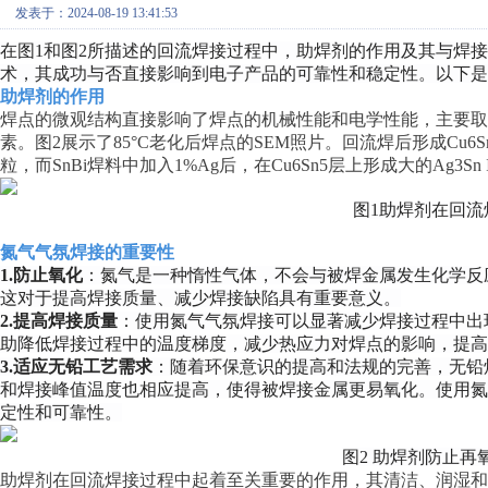
发表于：2024-08-19 13:41:53
在图1和图2所描述的回流焊接过程中，助焊剂的作用及其与焊
术，其成功与否直接影响到电子产品的可靠性和稳定性。以下是
助焊剂的作用
焊点的微观结构直接影响了焊点的机械性能和电学性能，主要
素。图2展示了85°C老化后焊点的SEM照片。回流焊后形成Cu6Sn5 
粒，而SnBi焊料中加入1%Ag后，在Cu6Sn5层上形成大的Ag3Sn 
图1助焊剂在回流
氮气气氛焊接的重要性
1.防止氧化
：氮气是一种惰性气体，不会与被焊金属发生化学反
这对于提高焊接质量、减少焊接缺陷具有重要意义。
2.提高焊接质量
：使用氮气气氛焊接可以显著减少焊接过程中出
助降低焊接过程中的温度梯度，减少热应力对焊点的影响，提高
3.适应无铅工艺需求
：随着环保意识的提高和法规的完善，无铅
和焊接峰值温度也相应提高，使得被焊接金属更易氧化。使用
定性和可靠性。
图2 助焊剂防止再
助焊剂在回流焊接过程中起着至关重要的作用，其清洁、润湿