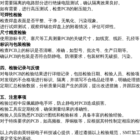
对需要隔离的电路部分进行绝缘电阻测试，确认隔离效果良好。
如有需要，进行高压测试，检查
PCB的耐压能力。
可焊性检验
检查焊盘表面是否平整、干净，无氧化、污染现象。
进行试焊测试，观察焊锡在焊盘上的附着情况，评估可焊性。
尺寸精度检验
使用游标卡尺、塞尺等工具测量
PCB的关键尺寸，如线宽、线距、孔径
标识与包装检验
检查
PCB上的标识是否清晰、准确，如型号、批次号、生产日期等。
确认
PCB的包装是否符合防静电、防潮要求，包装材料无破损、污染。
四
、检验记录与反馈
对每块
PCB的检验结果进行详细记录，包括检验日期、检验人员、检验
对发现的不合格项进行标识、隔离，并填写不合格品处理单，明确处理措
定期汇总检验数据，分析质量问题产生的原因，提出改进措施，并跟踪改
五
、注意事项
检验过程中应佩戴静电手环，防止静电对
PCB造成损害。
检验工具应定期校准，确保测量结果的准确性。
检验人员应熟悉
PCB设计图纸和检验标准，具备丰富的检验经验。
对于特殊要求的
PCB，如高频板、厚铜板等，应根据其特性制定相应的
以上内容由英特丽电子科技诚心提供，
通过遵循以上检验规范，
SMT加
奠定坚实的基础。