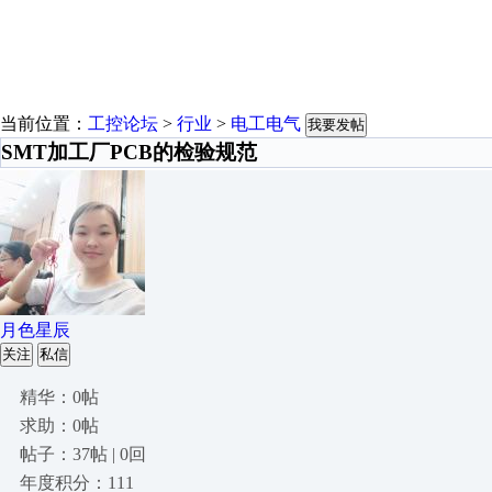
当前位置：
工控论坛
>
行业
>
电工电气
我要发帖
SMT加工厂PCB的检验规范
月色星辰
关注
私信
精华：0帖
求助：0帖
帖子：37帖 | 0回
年度积分：111