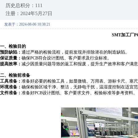
历史总积分：111
注册：2024年5月27日
发表于：2024-08-06 10:38:21
SMT加工
厂
P
一、
检验目的
预防缺陷：
通过严格的检验流程，提前发现并排除潜在的制造缺陷。
保证质量：
确保
PCB符合设计图纸、客户要求及行业标准。
提高效率：
减少因质量问题导致的返工和报废，提升生产效率和客户满意
二
、检验前准备
工具准备：
准备好必要的检验工具，如显微镜、万用表、游标卡尺、塞尺
环境准备：
确保检验区域干净、整洁，无静电干扰，温湿度控制在适宜范
文件准备：
准备好
PCB设计图纸、客户要求文件、检验标准等参考资料。