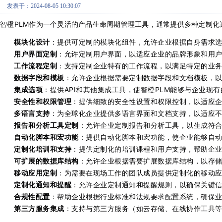
发表于：2024-08-05 10:30:07
智橙PLM作为一个灵活的产品生命周期管理工具，通常提供多种定制
模块化设计
：提供可定制的模块化组件，允许企业根据自身需求
用户界面定制
：允许定制用户界面，以适应企业的品牌形象和用
工作流程定制
：支持定制企业特有的工作流程，以满足特定的业
数据字段和模板
：允许企业根据需要定制数据字段和文档模板，
集成选项
：提供API和其他集成工具，使智橙PLM能够与企业现有
安全性和权限管理
：提供细致的安全性设置和权限控制，以适应
多语言支持
：为全球化企业提供多语言界面和文档支持，以适应
报告和分析工具定制
：允许企业定制报告和分析工具，以生成符
自动化脚本和宏功能
：提供自动化脚本和宏功能，使企业能够自
定制化培训和支持
：提供定制化的培训课程和用户支持，帮助企
可扩展的数据库结构
：允许企业根据需要扩展数据库结构，以存
移动应用定制
：为需要在现场工作的团队成员提供定制化的移动
定制化通知和提醒
：允许企业定制通知和提醒规则，以确保关键
合规性配置
：帮助企业根据行业标准和法规要求配置系统，确保
第三方服务集成
：支持与第三方服务（如云存储、在线协作工具