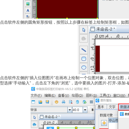
点击软件左侧的圆角矩形按钮，按照以上步骤在标签上绘制矩形框，如图
点击软件左侧的“插入位图图片”在画布上绘制一个位图对象，双击位图，在
型选择“手动输入”，点击左下角的“浏览”，选中要插入的图片-打开-添加-