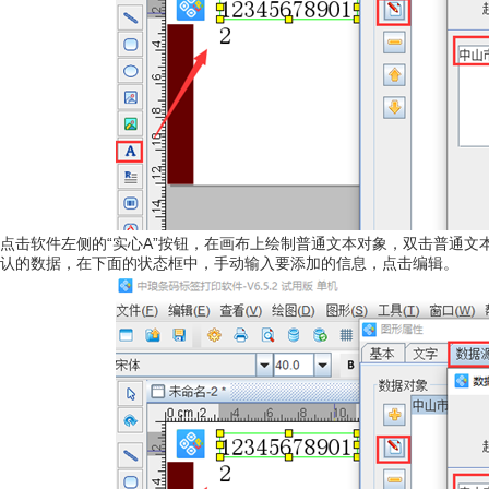
点击软件左侧的“实心A”按钮，在画布上绘制普通文本对象，双击普通文本
认的数据，在下面的状态框中，手动输入要添加的信息，点击编辑。