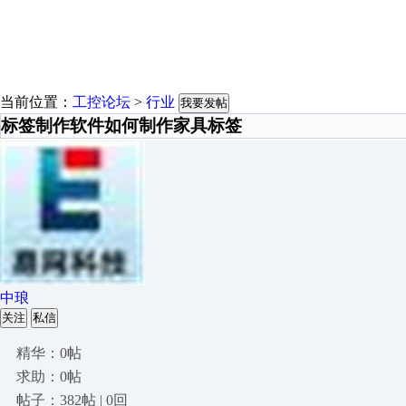
当前位置：
工控论坛
>
行业
我要发帖
标签制作软件如何制作家具标签
中琅
关注
私信
精华：0帖
求助：0帖
帖子：382帖 | 0回