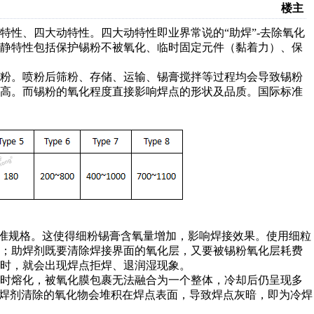
楼主
特性、四大动特性。四大动特性即业界常说的“助焊”-去除氧化
大静特性包括保护锡粉不被氧化、临时固定元件（黏着力）、保
喷粉。喷粉后筛粉、存储、运输、锡膏搅拌等过程均会导致锡粉
越高。而锡粉的氧化程度直接影响焊点的形状及品质。国际标准
到标准规格。这使得细粉锡膏含氧量增加，影响焊接效果。使用细粒
限；助焊剂既要清除焊接界面的氧化层，又要被锡粉氧化层耗费
时，就会出现焊点拒焊、退润湿现象。
上时熔化，被氧化膜包裹无法融合为一个整体，冷却后仍呈现多
助焊剂清除的氧化物会堆积在焊点表面，导致焊点灰暗，即为冷焊