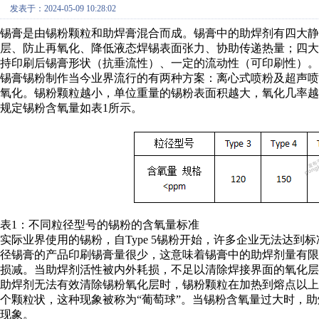
发表于：2024-05-09 10:28:02
锡膏是由锡粉颗粒和助焊膏混合而成。锡膏中的助焊剂有四大静
层、防止再氧化、降低液态焊锡表面张力、协助传递热量；四
持印刷后锡膏形状（抗垂流性）、一定的流动性（可印刷性）。
锡膏锡粉制作当今业界流行的有两种方案：离心式喷粉及超声
氧化。锡粉颗粒越小，单位重量的锡粉表面积越大，氧化几率
规定锡粉含氧量如表1所示。
表1：不同粒径型号的锡粉的含氧量标准
实际业界使用的锡粉，自Type 5锡粉开始，许多企业无法达
径锡膏的产品印刷锡膏量很少，这意味着锡膏中的助焊剂量有
损减。当助焊剂活性被内外耗损，不足以清除焊接界面的氧化层
助焊剂无法有效清除锡粉氧化层时，锡粉颗粒在加热到熔点以
个颗粒状，这种现象被称为“葡萄球”。当锡粉含氧量过大时，
现象。