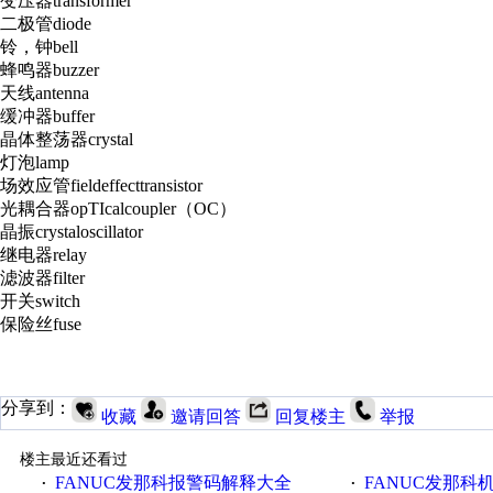
变压器transformer
二极管diode
铃，钟bell
蜂鸣器buzzer
天线antenna
缓冲器buffer
晶体整荡器crystal
灯泡lamp
场效应管fieldeffecttransistor
光耦合器opTIcalcoupler（OC）
晶振crystaloscillator
继电器relay
滤波器filter
开关switch
保险丝fuse
分享到：
收藏
邀请回答
回复楼主
举报
楼主最近还看过
FANUC发那科报警码解释大全
FANUC发那科机器人-Devi
·
·