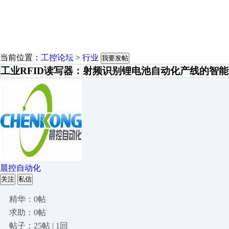
当前位置：
工控论坛
>
行业
我要发帖
工业RFID读写器：射频识别锂电池自动化产线的智
晨控自动化
关注
私信
精华：0帖
求助：0帖
帖子：25帖 | 1回