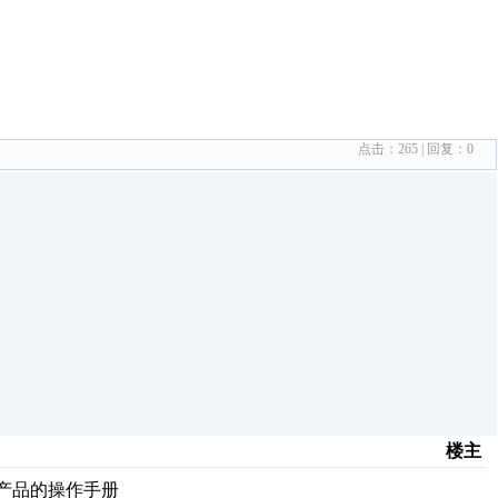
点击：
265
| 回复：
0
楼主
D三款产品的操作手册