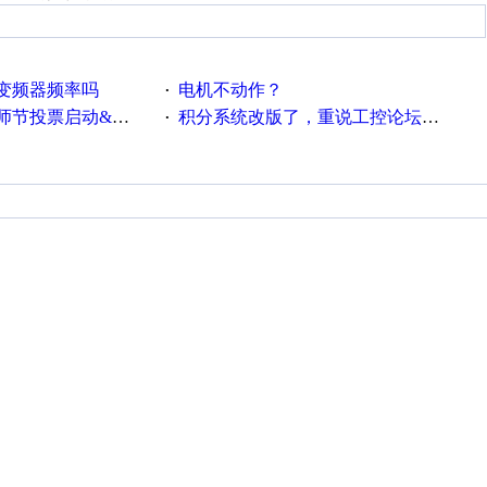
变频器频率吗
电机不动作？
·
票启动&周周有礼！
积分系统改版了，重说工控论坛积分那点事儿……
·