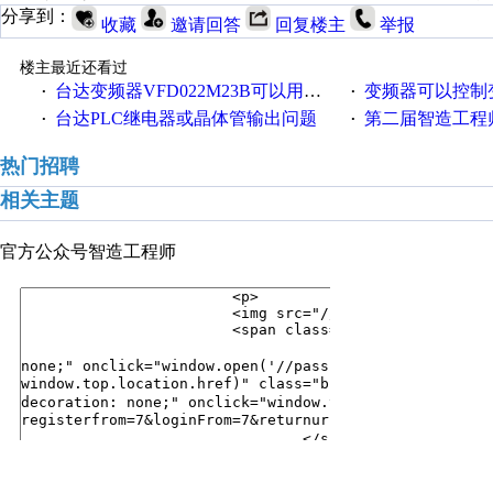
分享到：
收藏
邀请回答
回复楼主
举报
楼主最近还看过
台达变频器VFD022M23B可以用VFD022M21A替换吗？
变频器可以控制
·
·
台达PLC继电器或晶体管输出问题
第二届智造工程师节投
·
·
热门招聘
相关主题
官方公众号
智造工程师