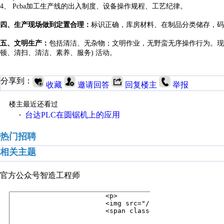
4、
Pcba加工生产线的出入制度、设备操作规程、工艺纪律。
四、
生产现场做到定置合理
：
标识正确
，
库房材料、在制品分类储存
，
码
五、
文明生产
：
包括清洁
、
无杂物
；
文明作业
，
无野蛮无序操作行为
。
现
顿、清扫、清洁、素养、服务) 活动。
分享到：
收藏
邀请回答
回复楼主
举报
楼主最近还看过
台达PLC在圆锯机上的应用
·
热门招聘
相关主题
官方公众号
智造工程师