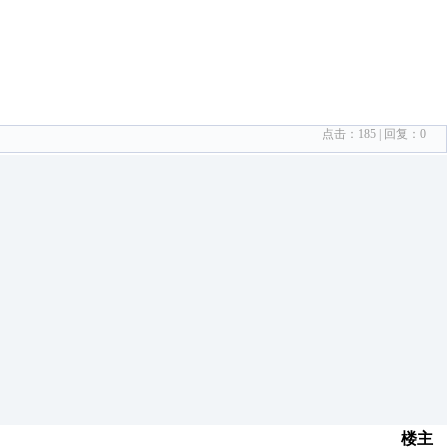
点击：
185
| 回复：
0
楼主