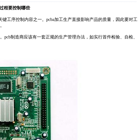
工过程
要
控制
哪些
关键工序控制内容之一
。
pcba
加工生产直接影响产品的质量，因此要对工
。
。
pcb
制造商应该有一套正规的生产管理办法
，
如实行首件检验
、
自检、