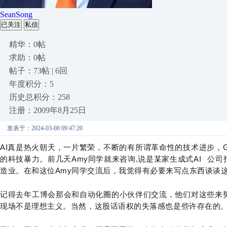
SeanSong
已关注
私信
精华：0帖
求助：0帖
帖子：73帖 | 6回
年度积分：5
历史总积分：258
注册：2009年8月25日
发表于：2024-03-08 09:47:20
A
I
真是热火朝天，一片
繁荣，不断的有所谓革命性的技术进步，
的科技暴力。前几天
Amy
同学就来咨询
,
说是某家
生成式
AI
公司
造业。在和这位Amy同学交流后，我觉得有必要来写点东西谈谈
记得去年工博会那会和自动化圈的小伙伴们交流，他们对这些来
现场不是理想主义。当然，这股话语权的失落感也是些许存在的