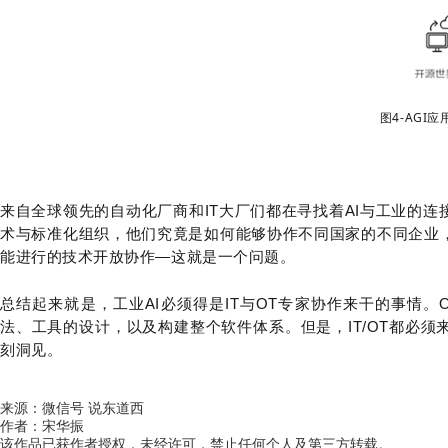
图4-AGI
来自全球领先的自动化厂商和IT大厂们都在寻找着AI与工业的连接
术与标准化组织，他们究竟是如何能够协作不同国家的不同企业
能进行的技术开放协作—这就是一个问题。
总结起来就是，工业AI必须得是IT与OT专家协作来干的事情。
法、工具的设计，以及构建整个软件体系。但是，IT/OT都必
刻洞见。
来源：微信号 说东道西
作者：宋华振
该作品已获作者授权，未经许可，禁止任何个人及第三方转载。