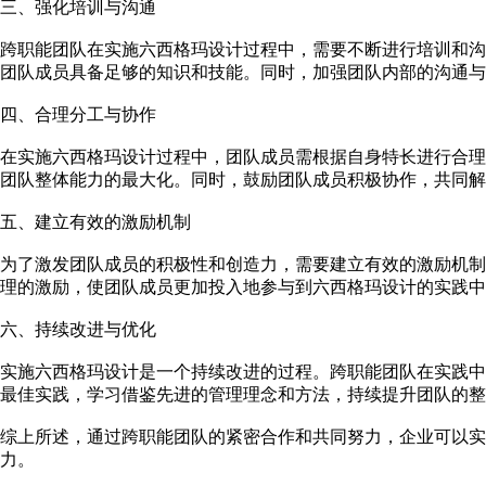
三、强化培训与沟通
跨职能团队在实施六西格玛设计过程中，需要不断进行培训和
团队成员具备足够的知识和技能。同时，加强团队内部的沟通与
四、合理分工与协作
在实施六西格玛设计过程中，团队成员需根据自身特长进行合
团队整体能力的最大化。同时，鼓励团队成员积极协作，共同解
五、建立有效的激励机制
为了激发团队成员的积极性和创造力，需要建立有效的激励机
理的激励，使团队成员更加投入地参与到六西格玛设计的实践中
六、持续改进与优化
实施六西格玛设计是一个持续改进的过程。跨职能团队在实践
最佳实践，学习借鉴先进的管理理念和方法，持续提升团队的整
综上所述，通过跨职能团队的紧密合作和共同努力，企业可以
力。