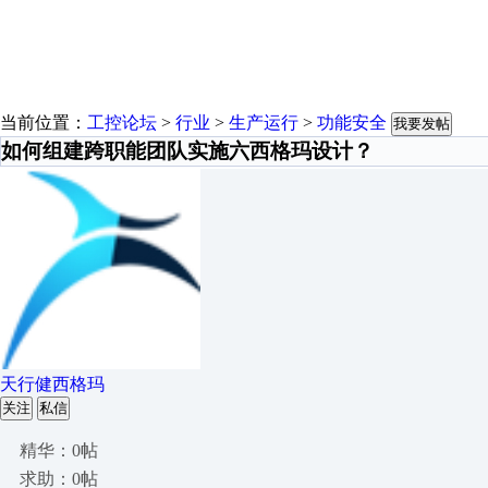
当前位置：
工控论坛
>
行业
>
生产运行
>
功能安全
我要发帖
如何组建跨职能团队实施六西格玛设计？
天行健西格玛
关注
私信
精华：0帖
求助：0帖