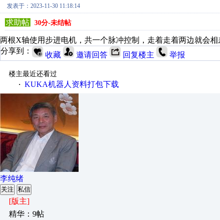
发表于：2023-11-30 11:18:14
求助帖
30分-未结帖
两根X轴使用步进电机，共一个脉冲控制，走着走着两边就会相
分享到：
收藏
邀请回答
回复楼主
举报
楼主最近还看过
KUKA机器人资料打包下载
·
李纯绪
关注
私信
[版主]
精华：9帖