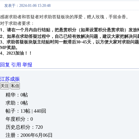
发表于：2024-01-06 15:20:48
感谢求助者和答疑者对求助答疑板块的厚爱，赠人玫瑰，手留余香。
对于求助者要求：
1、请在一个月内自行结贴，把悬赏积分（如果设置积分悬赏求助）发放
2、如果在求助答疑过程中，自己已经有效解决问题，建议大家把解决问
3、求助答疑板块版主结贴时间一般滞后30~45天，以方便大家对求助
MP奖励。
4、2023加油！！
回复
引用
举报
江苏成振
关注
私信
精华：0帖
求助：0帖
帖子：13帖 | 440回
年度积分：0
历史总积分：720
注册：2006年6月06日