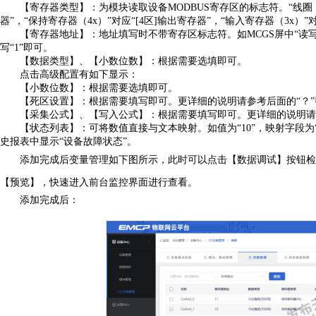
【寄存器类型】
：为模块读取设备
MODBUS寄存区的标志符。“线圈（
器
”，“保持寄存器（4
x
）
”对应“[
4
区
]输出寄存
器
”，“输入寄存
器
（
3x）”
【
寄存器地址
】
：地址填写时不带寄存区标志符。如
MCGS屏中“读写
写
“
1
”即可。
【
数据类型
】
、
【
小数位数
】
：根据需要选填即可。
点击高级配置有如下显示：
【小数位数】：根据需要选填即可。
【
死区设置
】
：根据需要填写即可。更详细的说明请参考后面的
“？
【采集公式】、【写入公式】：根据需要填写即可。更详细的说明请
【状态列表】：可将数值直接与文本映射。如值为
“1
0
”，映射字段为
史报表中显示“设备故障状态”。
添加完成后变量管理如下图所示，此时可以点击【数据调试】按钮检
【预览】，快速进入前台监控界面进行查看。
添加完成后：