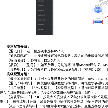
基本配置介绍：
【通讯口】：在下拉选项中选择
RS232
。
【通讯口配置】：此按钮可设置通讯口参数，和之前的步骤设置相同
【驱动名称】：必填项，自定义即可。
【品牌】、【型号】：如图所示，分别选择
“通用Modbus设备”和“Mod
【设备地址】
：为网关所连设备的
Modbus从站地址（范围1-25
5
），
高级配置介绍：
【最小采集时间】：是网关采集设备数据的时间间隔，单位：
ms。
【通讯等待时间】：网关接收通讯数据等待时间。可根据需要进行调
【
1
6
位整型】、【
3
2
位整型】、【
3
2
位浮点型】：是指对应数据类型
序
”、“
32
位整数组码顺序
”、“
32
位浮点数组码顺序
”设置一致即可。
【分块采集方式】：
0— 按最大长度分块：采集分块按最大块长处理
率；1— 按连续地址分块：采集分块按地址连续性处理,对地址不连续的多
【
4区1
6
位写功能码】：写
4区单字时功能码的选择。直接选择默认