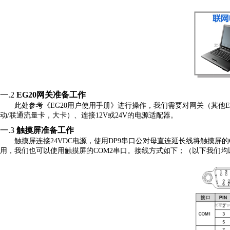
一.2
EG20网关准备工作
此处参考《
EG20用户使用手册》进行操作，我们需要对网关（其他E
动/联通流量卡，
大卡
）、连接
12V或24V的电源适配器。
一.3
触摸屏准备工作
触摸屏连接
24VDC电源，使用DP9串口公对母直连延长线将触摸屏的
用，我们也可以
使用触摸屏的
COM
2
串口
。
接线方式如下；（以下我们
均