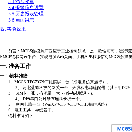
3.3
添加变量
3.4
报警信息设置
3.5
历史报表管理
3.6
画面组态
四
.
实验效果
前言：
MCGS触摸屏广泛应于工业控制领域，是一款性能高，运行稳定
EMCP物联网云平台，实现电脑Web页面、手机APP和微信对MCGS触摸
一.
准备工作
一.1
物料准备
1
、
MCGS TPC7062KT触摸屏一台（或电脑仿真运行）。
2、
河北蓝蜂科技的网关一台，天线和电源适配器（以下
用
EG
20
3、
SIM卡一张，有流量，大卡(移动
或联通卡
)。
4、
DP9串口公对母直连延长线一个。
5、
联网电脑一台（
WinXP/Win7/Win8
/Win10
操作系统）
6
、电工工具、导线若干。
物料准备如下：