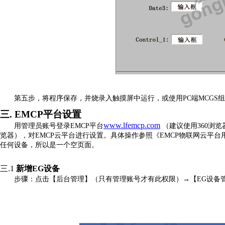
第五步，将程序保存，并烧录入触摸屏中运行，或使用
PC端MCG
三.
EMCP平台设置
www.lfemcp.c
om
用管理员账号登录
EMCP平台
（建议使用
360浏览
览器），对EMCP云平台进行设置。具体操作参照《EMCP物联网云平
任何设备，所以是一个空页面。
三.1
新增
EG设备
步骤：点击【后台管理】（只有
管理
账号
才有此权限
）
→【EG设备