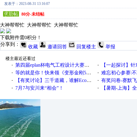
发表于：2023-08-31 13:16:07
求助帖
80分-未结帖
大神帮帮忙
大神帮帮忙
大神帮帮忙
下载附件需0积分！
分享到：
收藏
邀请回答
回复楼主
举报
楼主最近还看过
第四届eplan杯电气工程设计大赛报名啦！！！
【一起探讨】针对机床业的伺服
·
·
等的就是你！快来领《变形金刚5》观影券
难忘初心参赛:
·
·
【有奖讨论】三千道藏，谁解EcoStruxureMA领域之谜？
有奖问卷-赛默飞精细
·
·
7月7与安川来“相会”！
【暑期-上海】全国工业4.
·
·