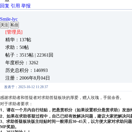
回复
引用
举报
Smile-lyc
关注
私信
[管理员]
精华：137帖
求助：50帖
帖子：3515帖 | 22361回
年度积分：3262
历史总积分：146993
注册：2006年8月04日
发表于：2023-10-12 11:28:37
感谢求助者和答疑者对求助答疑板块的厚爱，赠人玫瑰，手留余香。
对于求助者要求：
1、请在一个月内自行结贴，把悬赏积分（如果设置积分悬赏求助）发放
2、如果在求助答疑过程中，自己已经有效解决问题，建议大家把解决问
3、求助答疑板块版主结贴时间一般滞后30~45天，以方便大家对求助
MP奖励。