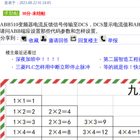
发表于：2023-08-22 01:24:05
求助帖
30分-未结帖
ABB510变频器电流反馈信号传输至DCS，DCS显示电流值和
请问ABB端应设置那些代码参数和怎样设置。
分享到：
收藏
邀请回答
回复楼主
举报
楼主最近还看过
深夜加班中！！！！
第二届智造工程师节投
·
·
三菱PLC怎样用中断立即停止脉冲
等的就是你！快来领
·
·