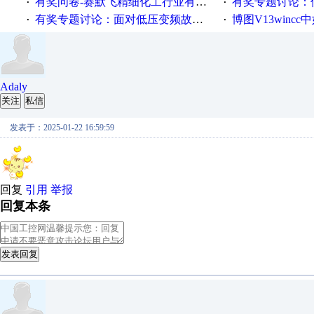
有奖问卷-赛默飞精细化工行业有奖调查来袭！
有奖专题讨论：伺服选择的
·
·
有奖专题讨论：面对低压变频故障，老手是这样解决的！
博图V13wincc中如
·
·
Adaly
关注
私信
发表于：2025-01-22 16:59:59
回复
引用
举报
回复本条
发表回复