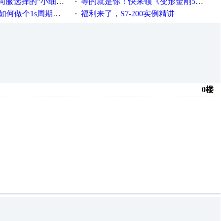
“小细节大学问”奖励公告
等的就是你！快来领《变形金刚5》观影券
·
何做个1s周期循环的脚本
福利来了，S7-200实例精讲
·
0楼