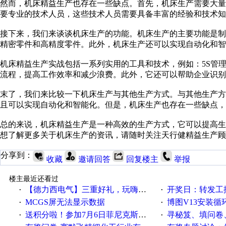
然而，机床精益生产也存在一些缺点。首先，机床生产需要大
要专业的技术人员，这些技术人员需要具备丰富的经验和技术知
接下来，我们来谈谈机床生产的功能。机床生产的主要功能是
精密零件和高精度零件。此外，机床生产还可以实现自动化和智
机床精益生产实战包括一系列实用的工具和技术，例如：5S管
流程，提高工作效率和减少浪费。此外，它还可以帮助企业识别
末了，我们来比较一下机床生产与其他生产方式。与其他生产
且可以实现自动化和智能化。但是，机床生产也存在一些缺点，
总的来说，机床精益生产是一种高效的生产方式，它可以提高
想了解更多关于机床生产的资讯，请随时关注天行健精益生产顾
分享到：
收藏
邀请回答
回复楼主
举报
楼主最近还看过
【德力西电气】三重好礼，玩嗨夏日！
开奖日：转发工控速派微
·
·
MCGS屏无法显示数据
博图V13安装循环重启
·
·
送积分啦！参加7月6日菲尼克斯在线研讨会即得
寻秘笈、填问卷
·
·