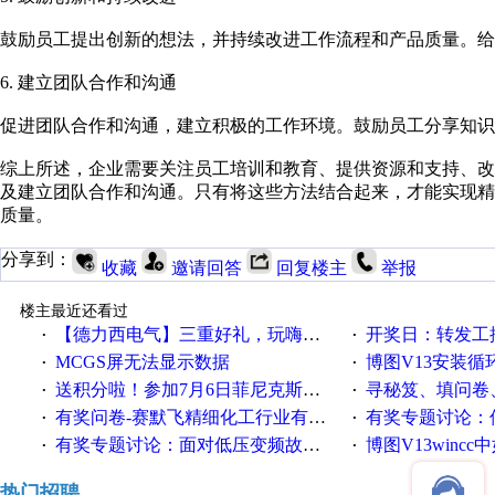
鼓励员工提出创新的想法，并持续改进工作流程和产品质量。
6. 建立团队合作和沟通
促进团队合作和沟通，建立积极的工作环境。鼓励员工分享知识
综上所述，企业需要关注员工培训和教育、提供资源和支持、
及建立团队合作和沟通。只有将这些方法结合起来，才能实现
质量。
分享到：
收藏
邀请回答
回复楼主
举报
楼主最近还看过
【德力西电气】三重好礼，玩嗨夏日！
开奖日：转发工控速派微
·
·
MCGS屏无法显示数据
博图V13安装循环重启
·
·
送积分啦！参加7月6日菲尼克斯在线研讨会即得
寻秘笈、填问卷
·
·
有奖问卷-赛默飞精细化工行业有奖调查来袭！
有奖专题讨论：伺服选择的
·
·
有奖专题讨论：面对低压变频故障，老手是这样解决的！
博图V13wincc中如
·
·
热门招聘