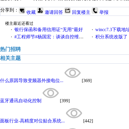
分享到：
收藏
邀请回答
回复楼主
举报
楼主最近还看过
银行保函和备用信用证“无用”最好
wincc7.3下载
·
·
#工程师节#杨国宏：谈谈自控维修工程师那些事儿
积分系统改版了，重说工
·
·
热门招聘
相关主题
什么原因导致变频器外接电位...
[369]
蓝牙通讯自动化控制
[399]
面板行业-高精度对位贴合系统...
[442]