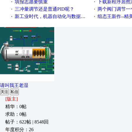
填报志愿要慎重
下载新程序居然
·
·
三冲量调节还是普通PID呢？
两个阀门调节一
·
·
新工业时代，机器自动化与数据完美结合！
组态王新作--精美
·
·
请叫我王老湿
关注
私信
[版主]
精华：0帖
求助：0帖
帖子：622帖 | 8548回
年度积分：26