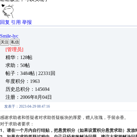
回复
引用
举报
Smile-lyc
关注
私信
[管理员]
精华：128帖
求助：50帖
帖子：3484帖 | 22331回
年度积分：1963
历史总积分：145694
注册：2006年8月04日
发表于：2023-04-29 08:47:16
感谢求助者和答疑者对求助答疑板块的厚爱，赠人玫瑰，手留余香。
对于求助者要求：
1、请在一个月内自行结贴，把悬赏积分（如果设置积分悬赏求助）发放
2、如果在求助答疑过程中，自己已经有效解决问题，建议大家把解决问