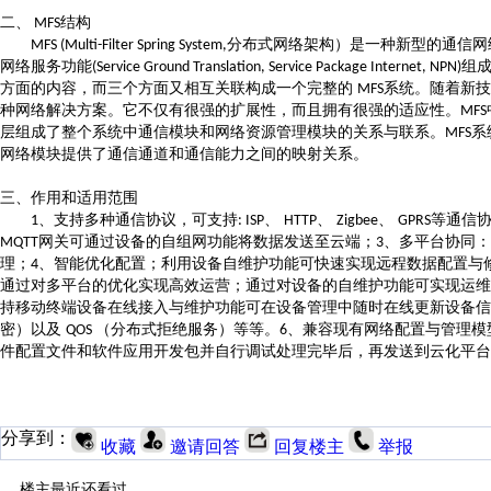
二、
结构
MFS
分布式网络架构）是一种新型的通信网
MFS (Multi-Filter Spring System,
网络服务功能
组
(Service Ground Translation, Service Package Internet, NPN)
方面的内容，而三个方面又相互关联构成一个完整的
系统。随着新技
MFS
种网络解决方案。它不仅有很强的扩展性，而且拥有很强的适应性。
MFS
层组成了整个系统中通信模块和网络资源管理模块的关系与联系。
系
MFS
网络模块提供了通信通道和通信能力之间的映射关系。
三、作用和适用范围
、支持多种通信协议，可支持
、
、
、
等通信
1
: ISP
HTTP
Zigbee
GPRS
网关可通过设备的自组网功能将数据发送至云端；
、多平台协同：
MQTT
3
理；
、智能优化配置；利用设备自维护功能可快速实现远程数据配置与
4
通过对多平台的优化实现高效运营；通过对设备的自维护功能可实现运维
持移动终端设备在线接入与维护功能可在设备管理中随时在线更新设备信
密）以及
（分布式拒绝服务）等等。
、兼容现有网络配置与管理模
QOS
6
件配置文件和软件应用开发包并自行调试处理完毕后，再发送到云化平台
分享到：
收藏
邀请回答
回复楼主
举报
楼主最近还看过