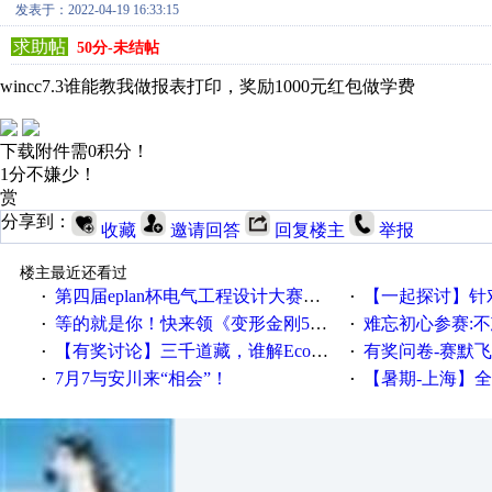
发表于：2022-04-19 16:33:15
求助帖
50分-未结帖
wincc7.3谁能教我做报表打印，奖励1000元红包做学费
下载附件需0积分！
1分不嫌少！
赏
分享到：
收藏
邀请回答
回复楼主
举报
楼主最近还看过
第四届eplan杯电气工程设计大赛报名啦！！！
【一起探讨】针对机床业的伺服
·
·
等的就是你！快来领《变形金刚5》观影券
难忘初心参赛:
·
·
【有奖讨论】三千道藏，谁解EcoStruxureMA领域之谜？
有奖问卷-赛默飞精细
·
·
7月7与安川来“相会”！
【暑期-上海】全国工业4.
·
·