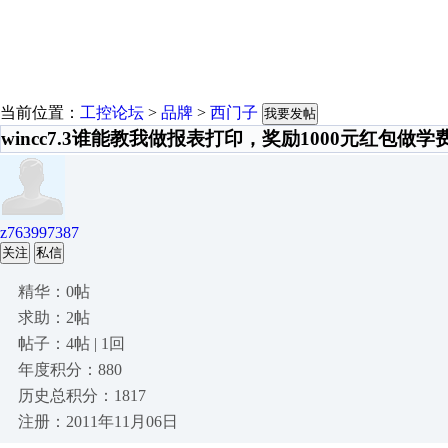
当前位置：
工控论坛
>
品牌
>
西门子
我要发帖
wincc7.3谁能教我做报表打印，奖励1000元红包做学
z763997387
关注
私信
精华：0帖
求助：2帖
帖子：4帖 | 1回
年度积分：880
历史总积分：1817
注册：2011年11月06日