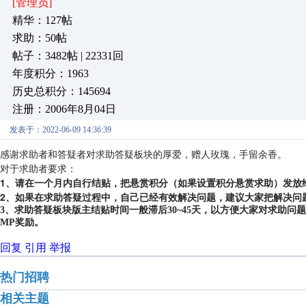
[管理员]
精华：127帖
求助：50帖
帖子：3482帖 | 22331回
年度积分：1963
历史总积分：145694
注册：2006年8月04日
发表于：2022-06-09 14:36:39
感谢求助者和答疑者对求助答疑板块的厚爱，赠人玫瑰，手留余香。
对于求助者要求：
1、请在一个月内自行结贴，把悬赏积分（如果设置积分悬赏求助）发放
2、如果在求助答疑过程中，自己已经有效解决问题，建议大家把解决问
3、求助答疑板块版主结贴时间一般滞后30~45天，以方便大家对求助
MP奖励。
回复
引用
举报
热门招聘
相关主题