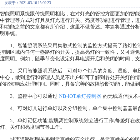
发表于：2021-03-16 15:09:23
智能照明系统跟传统照明相比，在对灯光的管控方面更加的智
中管理等方式对灯具及灯光进行开关、亮度等功能进行管理，
和功能之前的文章都有所介绍，这里不做赘述。本篇将通过分析
明系统。
　　1、智能照明系统采用集散式控制的监控方式提高了路灯控
控制区域内任何一盏路灯的开关，提高亮灯的一致性，又可避
度照明。例如，随季节变化设定灯具电源开启和关闭的时间，支
　　2、采用智能照明系统后，可对每个灯具的亮度、温度、电
中心，做到运行和管理人员足不出户即可了解到各处开关灯的
的缩短响应处理时间。同时，具备完善的故障诊断功能，能做到
　　3、监控中心可以通过
NB-IOT单灯控制器
的无线通信技术
　　4、可对灯具进行单灯以及分组控制﹐单个集中控制器器最多
　　5、单灯记忆功能,能脱离控制系统独立进行工作,每盏灯在
灯、关灯和亮度调节等工作。
　　城市道路照明关系到老百姓的安全出行，是老百姓关心的