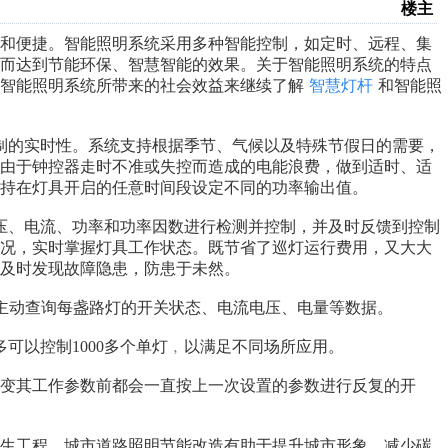
楼主
能和便捷。智能照明系统采用多种智能控制，如定时、远程、集
进而达到节能环保、智慧智能的效果。关于智能照明系统的特点
智能照明系统所带来的社会效益来继续了解
智慧灯杆
和智能照
制的实时性。系统支持根据季节、气候以及特殊节假日的需要，
免由于钟控器走时不准或失控而造成的电能浪费，做到适时、适
持在灯具开启的任意时间段设定不同的功率输出值。
压、电流、功率和功率因数进行检测并控制，并及时反馈到控制
情况，实时掌握灯具工作状态。既节省了巡灯运行费用，又大大
及时发现故障隐患，防患于未然。
主动查询每盏路灯的开关状态、电流电压、电量等数据。
可以控制1000多个单灯﹐以满足不同场所应用。
改变其工作参数前都会一直按上一次设置的参数进行反复的开
民生工程。城市道路照明节能改造有助于提升城市形象，减少碳