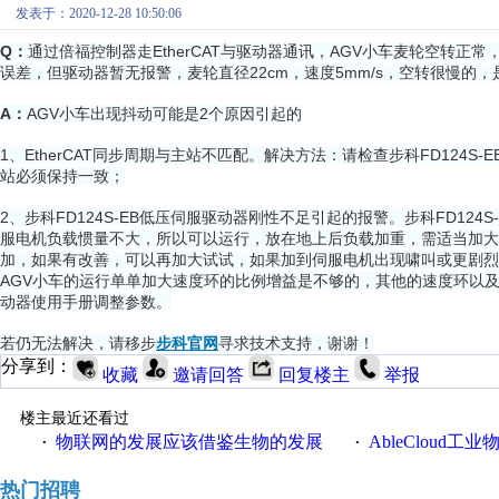
发表于：2020-12-28 10:50:06
Q：
通过倍福控制器走EtherCAT与驱动器通讯，AGV小车麦轮空转
误差，但驱动器暂无报警，麦轮直径22cm，速度5mm/s，空转很慢
A：
AGV小车出现抖动可能是2个原因引起的
1、EtherCAT同步周期与主站不匹配。解决方法：请检查步科FD124S
站必须保持一致；
2、步科FD124S-EB低压伺服驱动器刚性不足引起的报警。步科FD12
服电机负载惯量不大，所以可以运行，放在地上后负载加重，需适当加大
加，如果有改善，可以再加大试试，如果加到伺服电机出现啸叫或更剧烈
AGV小车的运行单单加大速度环的比例增益是不够的，其他的速度环以
动器使用手册调整参数。
若仍无法解决，请移步
步科官网
寻求技术支持，谢谢！
分享到：
收藏
邀请回答
回复楼主
举报
楼主最近还看过
物联网的发展应该借鉴生物的发展
AbleCloud工业物
·
·
热门招聘