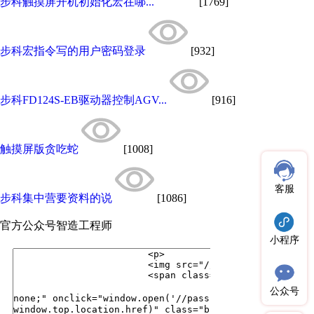
步科触摸屏开机初始化宏在哪...
[1769]
步科宏指令写的用户密码登录
[932]
步科FD124S-EB驱动器控制AGV...
[916]
触摸屏版贪吃蛇
[1008]
客服
步科集中营要资料的说
[1086]
官方公众号
智造工程师
小程序
公众号