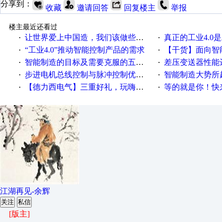
分享到：
收藏
邀请回答
回复楼主
举报
楼主最近还看过
让世界爱上中国造，我们该做些什么
真正的工业4.0是
·
·
“工业4.0”推动智能控制产品的需求
【干货】面向智
·
·
智能制造的目标及需要克服的五个障碍
差压变送器性能达
·
·
步进电机总线控制与脉冲控制优缺点
智能制造大势所趋
·
·
【德力西电气】三重好礼，玩嗨夏日！
等的就是你！快来领
·
·
江湖再见-余辉
关注
私信
[版主]