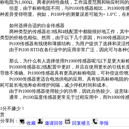
称电阻为1,000Ω。两者的特性曲线，工作温度范围和响应时
但是，由于标称电阻不同，与Pt100传感器相比，Pt1000传
种差异变得明显。例如，Pt100中的测量误差可能为+ 1.0°C，在相同
如何选择合适的白金传感器
两种类型的传感器在3线和4线配置中都能很好地工作，其中
类型的价格也相似。然而，由于以下几个原因，Pt100传感器比Pt
Pt100传感器有线绕和薄膜结构，为用户提供了选择和灵活性。P
由于Pt100 RTD在各行业中的应用非常广泛，因此可与各
那么，为什么有人选择使用Pt1000传感器呢?以下是更大标
Pt1000传感器在2线配置中更好，并且在使用更长的引线
导致不准确。Pt1000传感器具有更高的标称电阻，可补偿这些
Pt1000传感器更适合电池供电的应用。具有较高标称电阻
耗可延长电池寿命和维护间隔，减少停机时间和成本。
由于Pt1000传感器使用较少的功率，因此自热较少。这意
通常，Pt100温度传感器更常见于过程应用中，而Pt1000
1分不嫌少！
赏
分享到：
收藏
邀请回答
回复楼主
举报