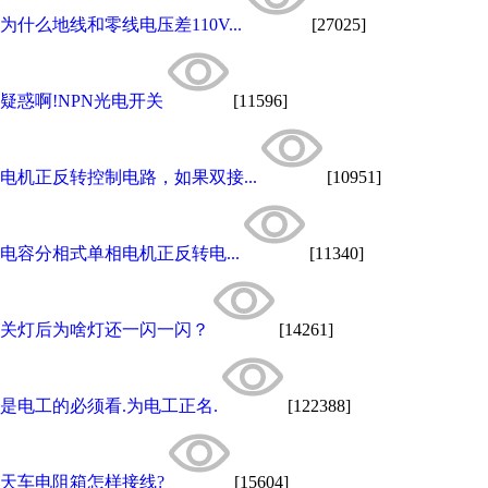
为什么地线和零线电压差110V...
[27025]
疑惑啊!NPN光电开关
[11596]
电机正反转控制电路，如果双接...
[10951]
电容分相式单相电机正反转电...
[11340]
关灯后为啥灯还一闪一闪？
[14261]
是电工的必须看.为电工正名.
[122388]
天车电阻箱怎样接线?
[15604]