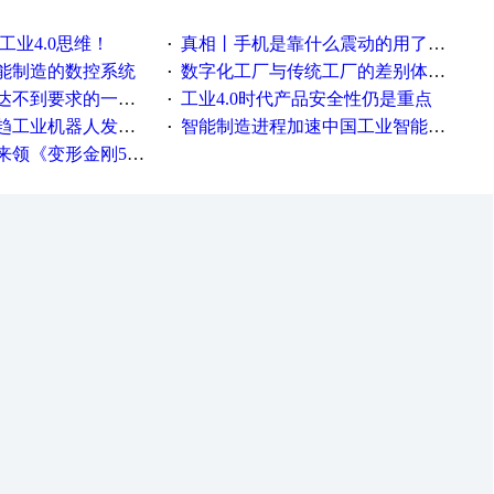
工业4.0思维！
真相丨手机是靠什么震动的用了这么多年才知道！
·
能制造的数控系统
数字化工厂与传统工厂的差别体现在哪里？
·
不到要求的一些因素
工业4.0时代产品安全性仍是重点
·
工业机器人发展迅猛
智能制造进程加速中国工业智能化之路发展趋势明显
·
《变形金刚5》观影券