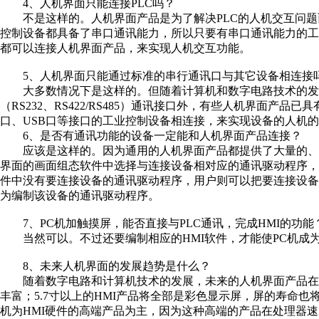
4、人机界面只能连接PLC吗？
不是这样的。人机界面产品是为了解决PLC的人机交互问题
控制设备都具备了串口通讯能力，所以只要有串口通讯能力的
都可以连接人机界面产品，来实现人机交互功能。
5、人机界面只能通过标准的串行通讯口与其它设备相连接
大多数情况下是这样的。但随着计算机和数字电路技术的发
（RS232、RS422/RS485）通讯接口外，有些人机界面产
口、USB口等接口的工业控制设备相连接，来实现设备的人机
6、是否有通讯功能的设备一定能和人机界面产品连接？
应该是这样的。因为通用的人机界面产品都提供了大量的、
界面的画面组态软件中选择与连接设备相对应的通讯驱动程序，就
件中没有要连接设备的通讯驱动程序，用户则可以把要连接设备的
为编制该设备的通讯驱动程序。
7、PC机加触摸屏，能否直接与PLC通讯，完成HMI的功能
当然可以。不过还要编制相应的HMI软件，才能使PC机成为
8、未来人机界面的发展趋势是什么？
随着数字电路和计算机技术的发展，未来的人机界面产品在功
丰富；5.7寸以上的HMI产品将全部是彩色显示屏，屏的寿命也
机为HMI硬件的高端产品为主，因为这种高端的产品在处理器