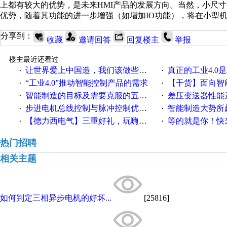
上都有较大的优势，是未来HMI产品的发展方向。当然，小尺寸
优势，随着其功能的进一步增强（如增加IO功能），将在小型
分享到：
收藏
邀请回答
回复楼主
举报
楼主最近还看过
让世界爱上中国造，我们该做些什么
真正的工业4.0是
·
·
“工业4.0”推动智能控制产品的需求
【干货】面向智
·
·
智能制造的目标及需要克服的五个障碍
差压变送器性能达
·
·
步进电机总线控制与脉冲控制优缺点
智能制造大势所趋
·
·
【德力西电气】三重好礼，玩嗨夏日！
等的就是你！快来领
·
·
热门招聘
相关主题
如何判定三相异步电机的好坏...
[25816]