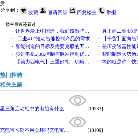
赏
分享到：
收藏
邀请回答
回复楼主
举报
楼主最近还看过
让世界爱上中国造，我们该做些什么
真正的工业4.0是
·
·
“工业4.0”推动智能控制产品的需求
【干货】面向智
·
·
智能制造的目标及需要克服的五个障碍
差压变送器性能达
·
·
步进电机总线控制与脉冲控制优缺点
智能制造大势所趋
·
·
【德力西电气】三重好礼，玩嗨夏日！
等的就是你！快来领
·
·
热门招聘
相关主题
星三角启动柜中的电阻有什么...
[10533]
充电宝长期不用会坏吗充电宝...
[18109]