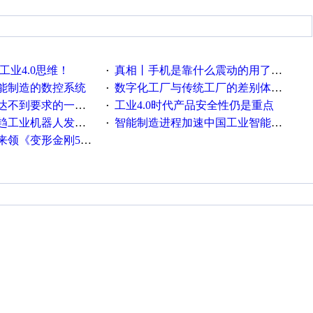
工业4.0思维！
真相丨手机是靠什么震动的用了这么多年才知道！
·
能制造的数控系统
数字化工厂与传统工厂的差别体现在哪里？
·
不到要求的一些因素
工业4.0时代产品安全性仍是重点
·
工业机器人发展迅猛
智能制造进程加速中国工业智能化之路发展趋势明显
·
《变形金刚5》观影券