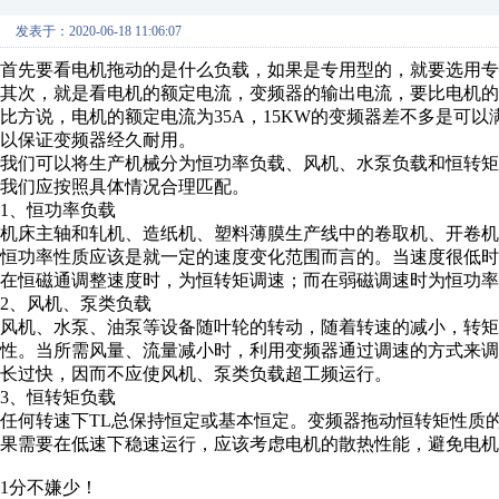
发表于：2020-06-18 11:06:07
首先要看电机拖动的是什么负载，如果是专用型的，就要选用专
其次，就是看电机的额定电流，变频器的输出电流，要比电机的
比方说，电机的额定电流为35A，15KW的变频器差不多是可以
以保证变频器经久耐用。
我们可以将生产机械分为恒功率负载、风机、水泵负载和恒转
我们应按照具体情况合理匹配。
1、恒功率负载
机床主轴和轧机、造纸机、塑料薄膜生产线中的卷取机、开卷
恒功率性质应该是就一定的速度变化范围而言的。当速度很低
在恒磁通调整速度时，为恒转矩调速；而在弱磁调速时为恒功率
2、风机、泵类负载
风机、水泵、油泵等设备随叶轮的转动，随着转速的减小，转矩
性。当所需风量、流量减小时，利用变频器通过调速的方式来
长过快，因而不应使风机、泵类负载超工频运行。
3、恒转矩负载
任何转速下TL总保持恒定或基本恒定。变频器拖动恒转矩性质
果需要在低速下稳速运行，应该考虑电机的散热性能，避免电机
1分不嫌少！