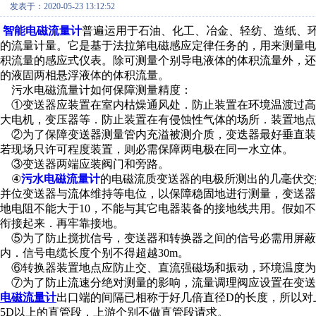
发表于：2020-05-23 13:12:52
智能电磁流量计
普遍运用于石油、化工、冶金、轻纺、造纸、
的流量计量。它是基于法拉第电磁感应定律任务的，用来测量电导
积流量的感应式仪表。除可测量个别导电液体的体积流量外，
的液固两相悬浮液体的体积流量。
污水电磁流量计如何保障测量精度：
①变送器应装置在室内枯燥通风处．防止装置在环境温渡过高
大电机，变压器等．防止装置在有侵蚀性气体的场所．装置地点
②为了保障变送器测量管内充溢被测介质，变迭器最好垂直装
若现场只许可程度装置，则必需保障两电极在同一水立体。
③变送器两端应装阀门和旁路。
④
污水电磁流量计
的电磁流质变送器的电极所测出的几毫伏交
并位变送器与流体维持等电位，以保障稳固地进行测量，变送
地电阻不能大于10，不能与其它电器装备的接地线共用。假如
衔接起来．再牢靠接地。
⑤为了防止搅扰信号，变送器和转换器之间的信号必需用屏蔽
内．信号电缆长度个别不得超越30m。
⑥转换器装置地点应防止交、直流强磁场和振动，环境温度为—2
⑦为了防止流速分绝对测量的影响，流量调理阀应设置在变送
电磁流量计
出口端的间隔已相称于好几倍直径D的长度，所以对
5D以上的直管段，上游个别不做直管段请求。