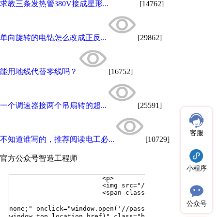
求教三条发热管380V接成星形...
[14762]
单向旋转的电钻怎么改成正反...
[29862]
能用地线代替零线吗？
[16752]
一个调速器接两个吊扇转的超...
[25591]
客服
不知道谁写的，推荐阅读电工必...
[10729]
官方公众号
智造工程师
小程序
公众号