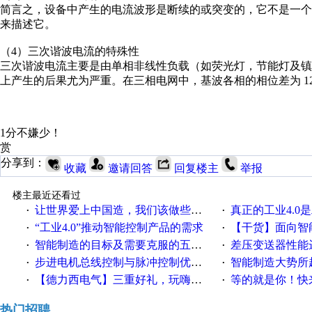
简言之，设备中产生的电流波形是断续的或突变的，它不是一
来描述它。
（4）三次谐波电流的特殊性
三次谐波电流主要是由单相非线性负载（如荧光灯，节能灯及
上产生的后果尤为严重。在三相电网中，基波各相的相位差为 120
1分不嫌少！
赏
分享到：
收藏
邀请回答
回复楼主
举报
楼主最近还看过
让世界爱上中国造，我们该做些什么
真正的工业4.0是
·
·
“工业4.0”推动智能控制产品的需求
【干货】面向智
·
·
智能制造的目标及需要克服的五个障碍
差压变送器性能达
·
·
步进电机总线控制与脉冲控制优缺点
智能制造大势所趋
·
·
【德力西电气】三重好礼，玩嗨夏日！
等的就是你！快来领
·
·
热门招聘