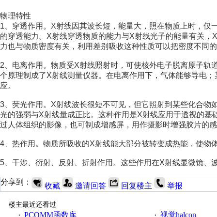
物理特性
1、穿透作用。X射线因其波长短，能量大，照在物质上时，仅
的穿透能力。X射线穿透物质的能力与X射线光子的能量有关，
力也与物质密度有关，利用差别吸收这种性质可以把密度不同的
2、电离作用。物质受X射线照射时，可使核外电子脱离原子轨
个原理制成了X射线测量仪器。在电离作用下，气体能够导电；
应。
3、荧光作用。X射线波长很短不可见，但它照射到某些化合物
光的强弱与X射线量成正比。这种作用是X射线应用于透视的基
过人体组织的影像，也可制成增感屏，用作摄影时增强胶片的感
4、热作用。物质所吸收的X射线能大部分被转变成热能，使物
5、干涉、衍射、反射、折射作用。这些作用在X射线显微镜、
分享到：
收藏
邀请回答
回复楼主
举报
楼主最近还看过
PCOMM函数库
视觉halcon
·
·