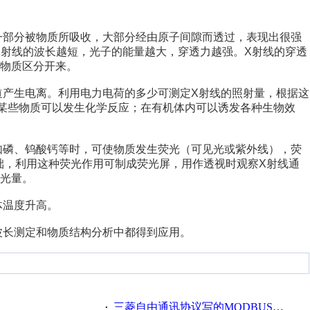
一部分被物质所吸收，大部分经由原子间隙而透过，表现出很强
X射线的波长越短，光子的能量越大，穿透力越强。X射线的穿透
物质区分开来。
道产生电离。利用电力电荷的多少可测定X射线的照射量，根据这
某些物质可以发生化学反应；在有机体内可以诱发各种生物效
如磷、钨酸钙等时，可使物质发生荧光（可见光或紫外线），荧
础，利用这种荧光作用可制成荧光屏，用作透视时观察X射线通
光量。
体温度升高。
波长测定和物质结构分析中都得到应用。
三菱自由通讯协议写的MODBUS通讯
·