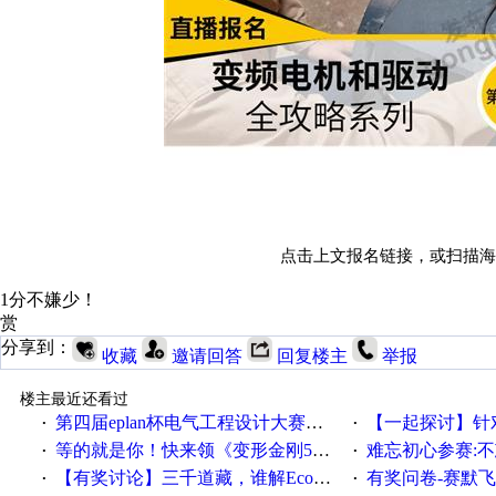
点击上文报名链接，或扫描海
1分不嫌少！
赏
分享到：
收藏
邀请回答
回复楼主
举报
楼主最近还看过
第四届eplan杯电气工程设计大赛报名啦！！！
【一起探讨】针对机床业的伺服
·
·
等的就是你！快来领《变形金刚5》观影券
难忘初心参赛:
·
·
【有奖讨论】三千道藏，谁解EcoStruxureMA领域之谜？
有奖问卷-赛默飞精细
·
·