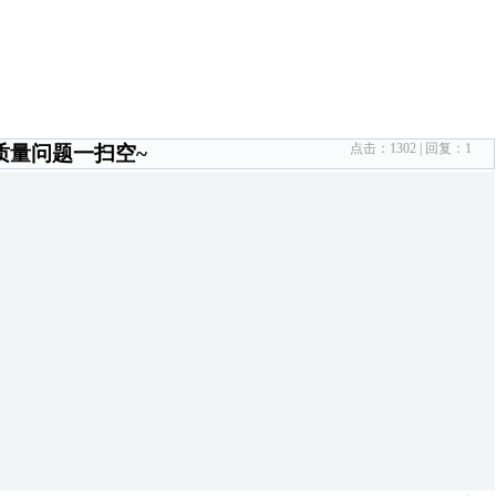
点击：
1302
| 回复：
1
质量问题一扫空~