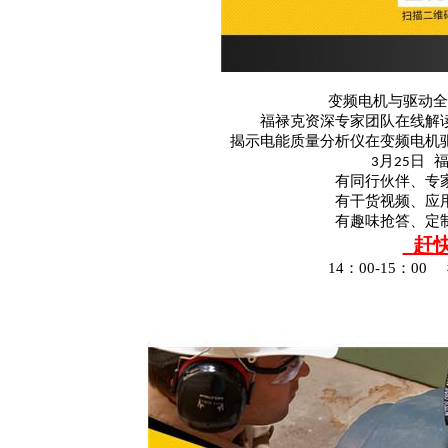
变频电机与驱动全
福禄克资深专家团队在线解
揭示电能质量分析仪在变频电机
月
日
3
25
有同行伙伴、专
有干货视频、应
有趣味抢答、定
赶
14
：
00-15
：
00