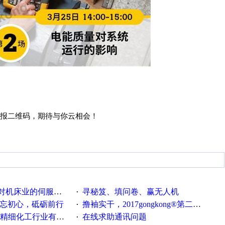
报二维码
，期待与你云相会！
系统发展，您的期望是什么？
寻秘笈、填问卷、赢无人机
·
不忘初心，砥砺前行
撸袖实干，2017gongkong®第二届智造工程师节正式起航！
·
化工行业有奖调查来袭！
在线求助通讯问题
·