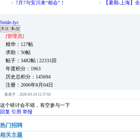
7月7与安川来“相会”！
【暑期-上海】全国工业4.
·
·
Smile-lyc
关注
私信
[管理员]
精华：127帖
求助：50帖
帖子：3482帖 | 22331回
年度积分：1963
历史总积分：145694
注册：2006年8月04日
发表于：2020-03-24 12:37:02
这个研讨会不错，有空参与一下
回复
引用
举报
热门招聘
相关主题