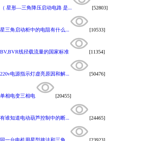
（ 星形—三角降压启动电路 是...
[52803]
星三角启动柜中的电阻有什么...
[10533]
BV,BVR线径载流量的国家标准
[11354]
220v电源指示灯虚亮原因和解...
[50476]
单相电变三相电
[20455]
有谁知道电动葫芦控制中的断...
[24465]
同一台电机用星型接法和三角...
[23923]