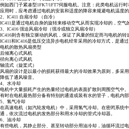
例如西门子紧凑型1FK7/1FT7伺服电机。注意：此类电机运
应用时，应考虑通过电机的安装和适度的降容来规避电机温度的
2、IC411 自扇冷却 （自冷）
IC411是通过电机自身的旋转来移动空气从而实现冷却的，空
3、IC416 强迫风扇冷却（强冷或独立风扇冷却）
IC416则含有独立驱动的风机，保证了风量的恒定而与电机的转
IC411和IC416是低压交流异步电机经常采用的冷却方式，是
电机的散热风扇类型
后倾离心式风机
径向离心式风机
轴流式（旋桨式）
风扇的设计是以最小的损耗获得最大的冷却效果为原则，多采
降低了通风噪音。
4、水冷却
电机中大量损耗产生的热量经过电机的表面扩散到周围空气中
有时在电机最热部分备有特别的通道或装有水的管子，电机内部
5、氢气冷却
在高速电机（如汽轮发电机）中，采用氢气冷却。在密闭系统
通，依次流过电机的发热部分和用水冷却的管式冷却器。
6、油冷却
有些电机，其静止部分、甚至转动部分用油冷却，油循环流过电