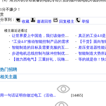
（4）用另外的冷却装备的电机冷却介质的循环由电机外面的特
1分不嫌少！
赏
分享到：
收藏
邀请回答
回复楼主
举报
楼主最近还看过
让世界爱上中国造，我们该做些什么
真正的工业4.0是
·
·
“工业4.0”推动智能控制产品的需求
【干货】面向智
·
·
智能制造的目标及需要克服的五个障碍
差压变送器性能达
·
·
步进电机总线控制与脉冲控制优缺点
智能制造大势所趋
·
·
【德力西电气】三重好礼，玩嗨夏日！
等的就是你！快来领
·
·
热门招聘
相关主题
用一句话证明你做过电工（活动...
[14465]