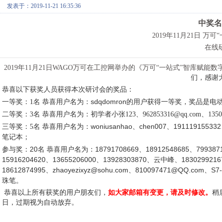
发表于：2019-11-21 16:35:36
中奖名
2019年11月21日 万
在线
2019年11月21日WAGO万可
在工控网举办的《
万可“一站式”智库赋能数
们，感谢
恭喜以下获奖人员获得本次研讨会的奖品：
恭喜用户名为：
sdqdomron
的用户获得一等奖，奖品是
电
一等奖：1名
恭喜用户名为：
二等奖：3名
初学者小张123、962853316@qq.com、13500
恭喜用户名为：
woniusanhao
、chen007、191119155332
三等奖：5名
笔记本；
参与奖：20名 恭喜用户名为：
18791708669
、18912548685、799387
15916204620、13655206000、13928303870、云中峰、18302992167
18612874995、zhaoyezixyz@sohu.com、810097471@QQ.com
珠笔。
恭喜以上所有获奖的用户朋友们，
如大家邮箱有变更，请及时修改。
稍
日，过期视为自动放弃。