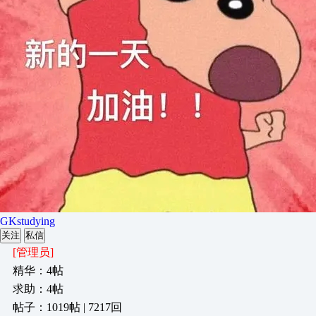
GKstudying
关注
私信
[管理员]
精华：4帖
求助：4帖
帖子：1019帖 | 7217回